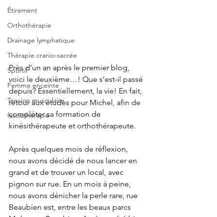
Étirement
Orthothérapie
Drainage lymphatique
Thérapie cranio-sacrée
Près d’un an après le premier blog, 
Sportif
voici le deuxième…! Que s’est-il passé 
Femme enceinte
depuis? Essentiellement, la vie! En fait, 
Tension musculaire
retour aux études pour Michel, afin de 
compléter sa formation de 
fasciathérapie
kinésithérapeute et orthothérapeute.
Après quelques mois de réflexion, 
nous avons décidé de nous lancer en 
grand et de trouver un local, avec 
pignon sur rue. En un mois à peine, 
nous avons dénicher la perle rare, rue 
Beaubien est, entre les beaux parcs 