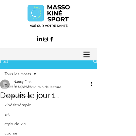
Post
Tous les posts
Nancy Fink
Tous les posts
30 sept. 2021
1 min de lecture
Depuis le jour 1…
massothérapie
kinésithérapie
art
style de vie
course