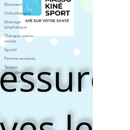
Étirement
Orthothérapie
Drainage
lymphatique
Thérapie cranio-
sacrée
Sportif
Femme enceinte
Tension
musculaire
fasciathérapie