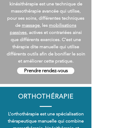
kinésithérapie est une technique de
massothérapie avancée qui utilise,
pour ses soins, différentes techniques
de
massage
, les
mobilisations
passives
, actives et contrariées ainsi
que différents exercices. C’est une
thérapie dite manuelle qui utilise
différents outils afin de bonifier le soin
et améliorer cette pratique.
Prendre rendez-vous
ORTHOTHÉRAPIE
L’orthothérapie est une spécialisation
thérapeutique manuelle qui combine