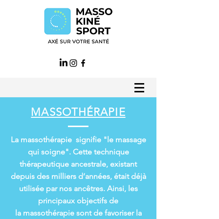
MASSOTHÉRAPIE
La massothérapie signifie "le massage
qui soigne". Cette technique
thérapeutique ancestrale, existant
depuis des milliers d’années, était déjà
utilisée par nos ancêtres. Ainsi, les
principaux objectifs de
la massothérapie sont de favoriser la