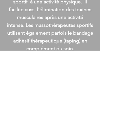
sportif à une activité physique. Il
facilite aussi l'élimination des toxines
musculaires après une activité
intense. Les massothérapeutes sportifs
utilisent également parfois le bandage
adhésif thérapeutique (taping) en
complément du soin.
Prendre rendez-vous
DRAINAGE
LYMPHATIQUE MANUEL
(DLM)
Le drainage lymphatique manuel est
une technique de massage doux