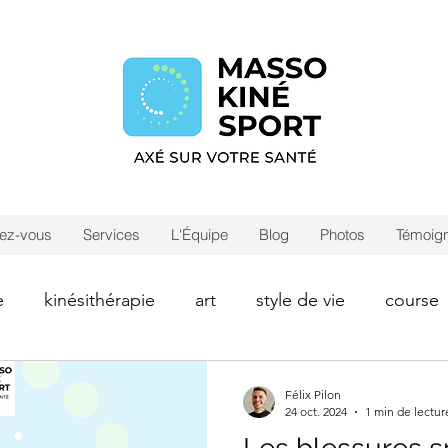
dez-vous
Services
L'Équipe
Blog
Photos
Témoig
e
kinésithérapie
art
style de vie
course
 lymphatique
Thérapie cranio-sacrée
Sportif
Félix Pilon
24 oct. 2024
1 min de lectur