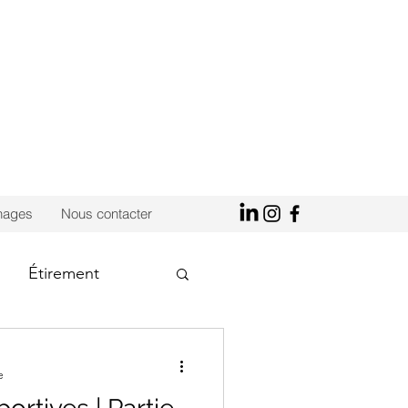
nages
Nous contacter
Étirement
Femme enceinte
e