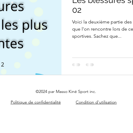
Les blessures sp
iathérapie
02
Voici la deuxième partie des
que l'on rencontre lors de ce
sportives. Sachez que...
©2024 par Masso Kiné Sport inc.
Politique de confidentialité
Condition d'utilisation