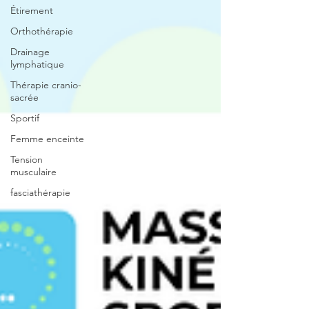
Étirement
Orthothérapie
Drainage
lymphatique
Thérapie cranio-
sacrée
Sportif
Femme enceinte
Tension
musculaire
fasciathérapie